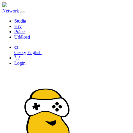
Network
Přepnout
navigaci
Studia
Hry
Práce
Události
cz
Česky
English
Login