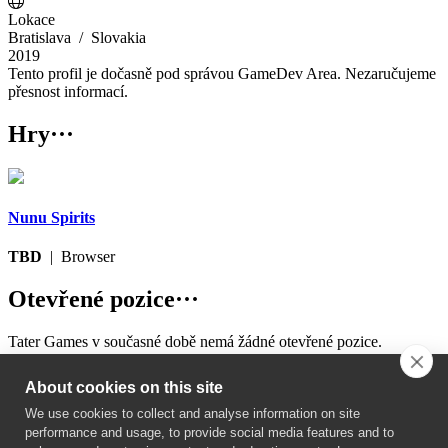
Lokace
Bratislava
/ Slovakia
2019
Tento profil je dočasně pod správou GameDev Area. Nezaručujeme
přesnost informací.
Hry
···
Nunu Spirits
TBD
| Browser
Otevřené pozice
···
Tater Games v současné době nemá žádné otevřené pozice.
About cookies on this site
Pravidla ochrany osobních údajů
We use cookies to collect and analyse information on site
Kontakty
performance and usage, to provide social media features and to
Obchodní podmínky