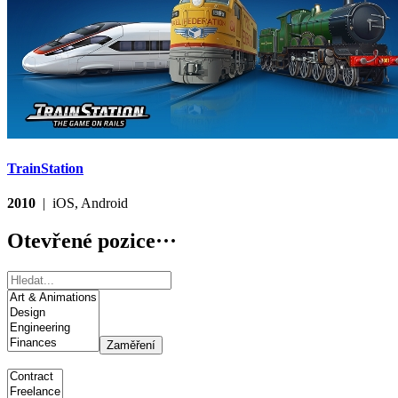
TrainStation
2010
| iOS, Android
Otevřené pozice
···
Zaměření