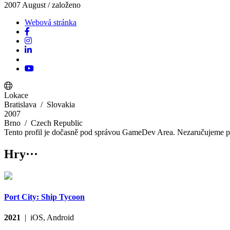
2007 August
/ založeno
Webová stránka
Lokace
Bratislava
/ Slovakia
2007
Brno
/ Czech Republic
Tento profil je dočasně pod správou GameDev Area. Nezaručujeme př
Hry
···
Port City: Ship Tycoon
2021
| iOS, Android