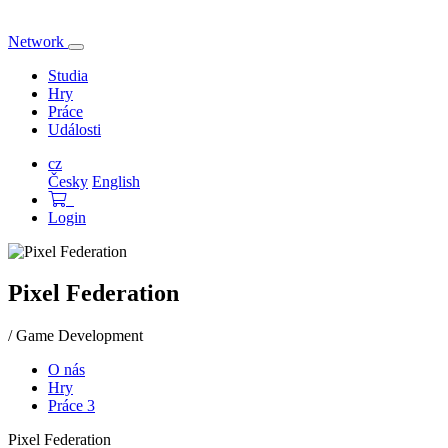
Network
Přepnout
navigaci
Studia
Hry
Práce
Události
cz
Česky
English
Login
Pixel Federation
/ Game Development
O nás
Hry
Práce
3
Pixel Federation