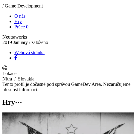
/ Game Development
O nás
Hry
Práce
0
Neutraworks
2019 January
/ založeno
Webová stránka
Lokace
Nitra
/ Slovakia
Tento profil je dočasně pod správou GameDev Area. Nezaručujeme
přesnost informací.
Hry
···