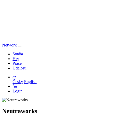
Network
Přepnout
navigaci
Studia
Hry
Práce
Události
cz
Česky
English
Login
Neutraworks