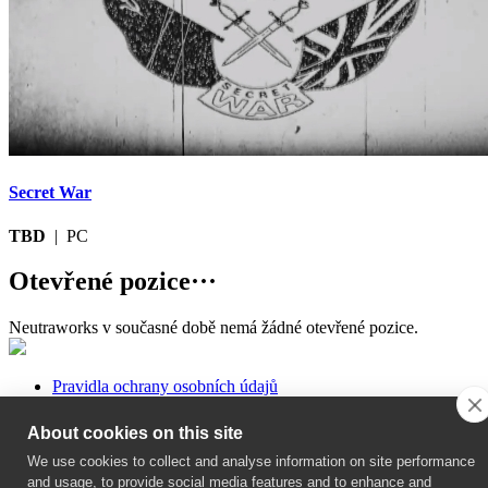
Secret War
TBD
| PC
Otevřené pozice
···
Neutraworks v současné době nemá žádné otevřené pozice.
Pravidla ochrany osobních údajů
Kontakty
Obchodní podmínky
About cookies on this site
We use cookies to collect and analyse information on site performance
and usage, to provide social media features and to enhance and