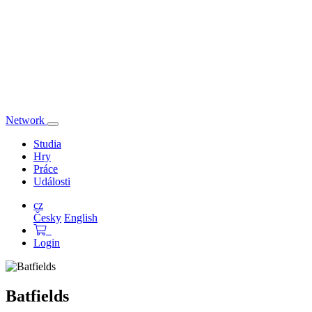
Network
Přepnout
navigaci
Studia
Hry
Práce
Události
cz
Česky
English
Login
Batfields