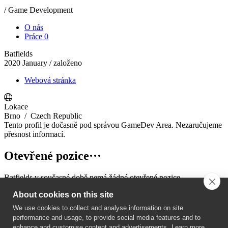
/ Game Development
O nás
Práce
0
Batfields
2020 January
/ založeno
Webová stránka
Lokace
Brno
/ Czech Republic
Tento profil je dočasně pod správou GameDev Area. Nezaručujeme
přesnost informací.
Otevřené pozice
···
Batfields v současné době nemá žádné otevřené pozice.
About cookies on this site
Pravidla ochrany osobních údajů
We use cookies to collect and analyse information on site
Kontakty
performance and usage, to provide social media features and to
Obchodní podmínky
enhance and customise content and advertisements.
Learn more