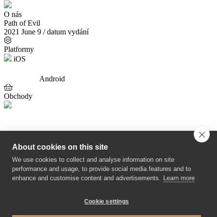
O nás
Path of Evil
2021 June 9
/ datum vydání
Platformy
iOS
Android
Obchody
About cookies on this site
Pravidla ochrany osobních údajů
We use cookies to collect and analyse information on site
Kontakty
performance and usage, to provide social media features and to
Obchodní podmínky
enhance and customise content and advertisements.
Learn more
Cookie settings