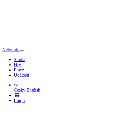
Network
Přepnout
navigaci
Studia
Hry
Práce
Události
cz
Česky
English
Login