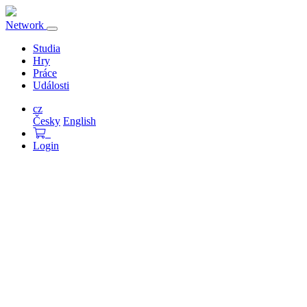
Network
Přepnout
navigaci
Studia
Hry
Práce
Události
cz
Česky
English
Login